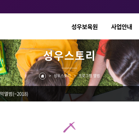
성우보육원
사업안내
성우스토리
>
성우스토리
>
프로그램 앨범
억앨범(~2018)