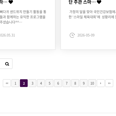
 하…
단 주관 스마…
뼈다귀 샌드위치 만들기 활동을 통
가정의 달을 맞아 국민건강보험에
동들과 함께하는 유익한 프로그램을
한 ‘스마일 체육대회’에 성황리에 
 주셨습니다^^…
026.05.31
2026-05-09
1
3
4
5
6
7
8
9
10
2