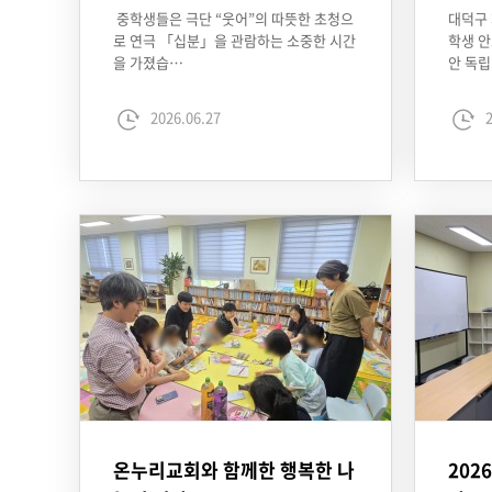
중학생들은 극단 “웃어”의 따뜻한 초청으
대덕구
로 연극 「십분」을 관람하는 소중한 시간
학생 안
을 가졌습…
안 독립
2026.06.27
2
온누리교회와 함께한 행복한 나
202