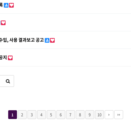
의록
수입, 사용 결과보고 공고
 공지
2
3
4
5
6
7
8
9
10
1