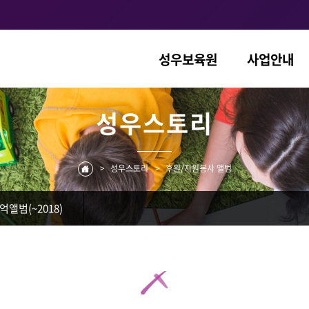
성우보육원
사업안내
성우스토리
>
성우스토리
>
후원/자원봉사 앨범
억앨범(~2018)