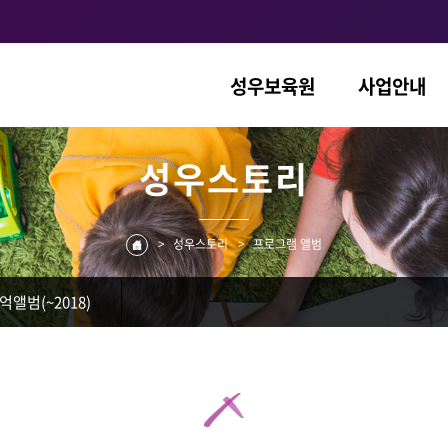
성우보육원
사업안내
성우스토리
>
성우스토리
>
프로그램 앨범
억앨범(~2018)