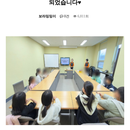
되었습니다♥
보라밍밍이
0건
6,811회