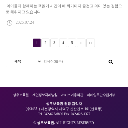
아이들과 함께하는 책읽기 시간이 매 회기마다 즐겁고 의미 있는 경험으
로 채워지고 있습니다…
2026.07.24
1
2
3
4
5
성우보육원
개인정보처리방침
서비스이용약관
이메일무단수집거부
성우보육원 원장 김익자
(우34351) 대전광역시 대덕구 신탄진로 101(연축동)
Tel. 042-627-6800 Fax. 042-626-1377
©
성우보육원.
ALL RIGHTS RESERVED.