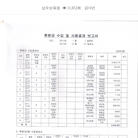
성우보육원
11,852회
0건
본문