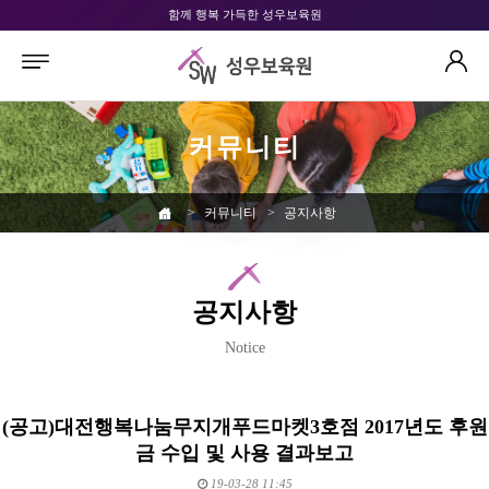
함께 행복 가득한 성우보육원
커뮤니티
>
커뮤니티
>
공지사항
공지사항
Notice
(공고)대전행복나눔무지개푸드마켓3호점 2017년도 후원
금 수입 및 사용 결과보고
19-03-28 11:45